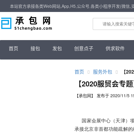
本站官方承接各类Web网站,App,H5,公众号,各类小程序开发(微信,
首页
接包
发包
创意点子
供求软件
首页
服务外包
【20
【2020服贸会专
【承包网】 发布于 2020/11/5 15
国家会展中心（天津）项
承接北京非首都功能疏解的