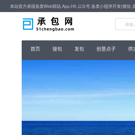
本站官方承接各类Web网站,App,H5,公众号,各类小程序开发(微信,
首页
接包
发包
创意点子
供