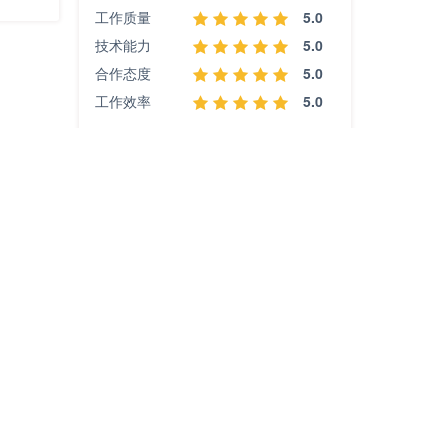
工作质量
5.0
技术能力
5.0
合作态度
5.0
工作效率
5.0
小程序
外包QQ群
客服QQ：
710370483
官方群：
周一至周五9：00-
18：00
北京中购文化传播有限公司
京ICP备15051351号