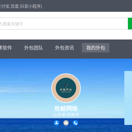
支付宝,百度,抖音小程序)
求软件
外包团队
外包资讯
我的外包
欣鲸网络
山东省-济南市