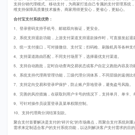
支持分销代理模式、移动支付，为商家打造自己专属的支付管理系统，
维支持保障高质量技术服务。商家用得更安心，更省心，更贴心。
合付宝支付系统优势：
1、登录密码支持手机号、邮箱双向验证，更安全。
2、系统支持退款功能，上游支付渠道支持退款操作时，可直接发起退
3、统一支付接口，可对接微信、支付宝；扫码枪、刷脸机具等各种支
4、支持渠道路由匹配，不同支付场景下，选择最优支付渠道。
5、支持自动跑批，定时自动查询交易状态或客户自定义跑批内容及功
6、系统支持代理商管理功能，三级代理分润体系，
不同层级的返佣比
7、支持定向交易和登录IP保护，防止账户异地登录，避免盗号风险。
8、完善的风控措施，在获取到用户卡号的情况下，支持单月、单卡、
9、可针对操作员设置登录及菜单权限控制。
10、支持代理商分润结算划款。
聚合支付首要解决是支付的
“碎片化”的市场痛点，而聚合支付系统则
需求来定制适合客户的支付系统功能，以达到解决客户支付需求的目的